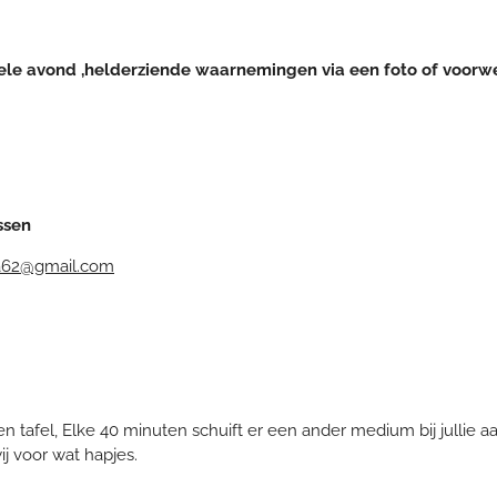
vond ,helderziende waarnemingen via een foto of voorwerp
ssen
62@gmail.com
tafel, Elke 40 minuten schuift er een ander medium bij jullie aan 
j voor wat hapjes.