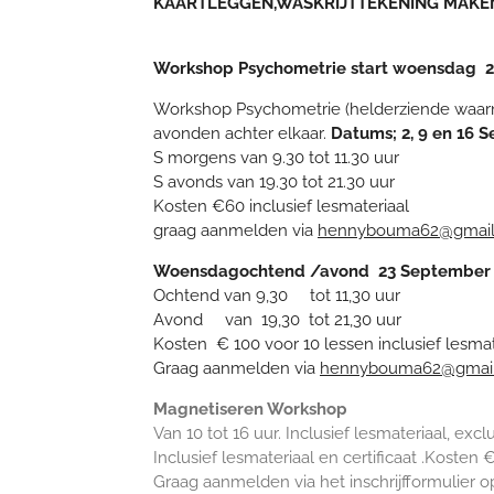
KAARTLEGGEN,WASKRIJTTEKENING MAKEN
Workshop Psychometrie start woensdag 
Workshop Psychometrie (helderziende waar
avonden achter elkaar.
Datums; 2, 9 en 16
S morgens van 9.30 tot 11.30 uur
S avonds van 19.30 tot 21.30 uur
Kosten €60 inclusief lesmateriaal
graag aanmelden via
hennybouma62@gmail
Woensdagochtend
/avond 23 Septembe
Ochtend van 9,30 tot 11,30 uur
Avond van 19,30 tot 21,30 uur
Kosten € 100 voor 10 lessen inclusief lesmat
Graag aanmelden via
hennybouma62@gmai
Magnetiseren Workshop
Van 10 tot 16 uur. Inclusief lesmateriaal, excl
Inclusief lesmateriaal en certificaat .Kosten 
Graag aanmelden via het inschrijfformulie