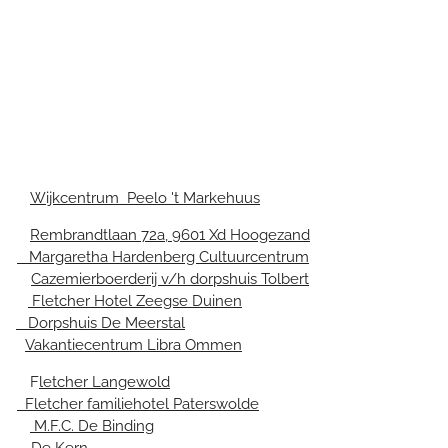
en
Wijkcentrum Peelo 't Markehuus
nd
Rembrandtlaan 72a, 9601 Xd Hoogezand
.
Margaretha Hardenberg Cultuurcentrum
t
Cazemierboerderij v/h dorpshuis Tolbert
se
Fletcher Hotel Zeegse Duinen
r
Dorpshuis De Meerstal
n}
Vakantiecentrum Libra Ommen
n F
letcher Langewold
de
Fletcher familiehotel Paterswolde
la
M.F.C. De Binding
De Kern