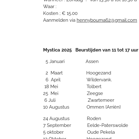
Waar :
Kosten ; € 15.00
Aanmelden via
hennybouma62@gmail.com
Mystica 2025 Beurstijden van 11 tot 17 uur
5 Januari Ass
2 Maart Hoogeza
6 April Wildervank
18 Mei
Tolber
25 Mei Zeeg
6 Juli Zwartemee
10 Augustus Ommen {Arrië
24 Augustus Rode
7 September Eelde-Paterswol
5 oktober Oude Peke
12 Oktober. Hoogezand 