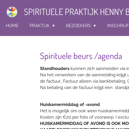
Ga
SPIRITUELE PRAKTIJK HENNY
direct
naar
de
HOME
PRAKTIJK
BEZOEKERS
INSCHRIJ
hoofdinhoud
Spirituele beurs /agenda
Standhouders
kunnen zich aanmelden via ee
Na het verwerken van de aanmelding krijgt u
de factuur., Factuur alleen via bankbetaling
Na betaling van de factuur krijgt een standp
Huiskamermiddag of
-avond
Het is mogelijk om ook weer huiskamermidda
Kosten zijn €20 per foto of voorwerp. { excl
HUISKAMERMIDDAG OF AVOND IS OOK MOGE