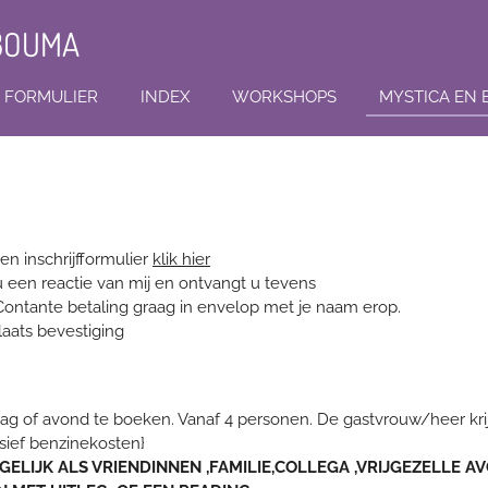
 BOUMA
F FORMULIER
INDEX
WORKSHOPS
MYSTICA EN
n inschrijfformulier
klik hier
 een reactie van mij en ontvangt u tevens
. Contante betaling graag in envelop met je naam erop.
laats bevestiging
g of avond te boeken. Vanaf 4 personen. De gastvrouw/heer krij
usief benzinekosten}
LIJK ALS VRIENDINNEN ,FAMILIE,COLLEGA ,VRIJGEZELLE AV