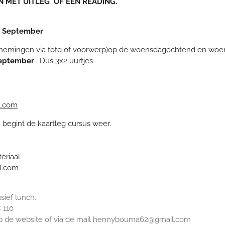
 MET UITLEG OF EEN READING.
2 September
nemingen via foto of voorwerp)op de woensdagochtend en woe
 September
. Dus 3x2 uurtjes
.com
r
begint de kaartleg cursus weer.
eriaal.
l.com
usief lunch.
€ 110
r op de website of via de mail hennybouma62@gmail.com