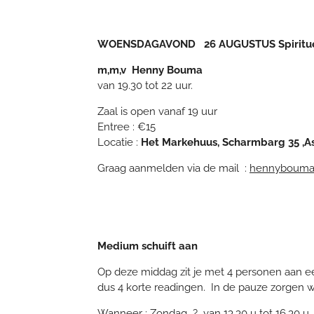
WOENSDAGAVOND 26 AUGUSTUS Spirituele a
m,m,v Henny Bouma
van 19.30 tot 22 uur.
Zaal is open vanaf 19 uur
Entree : €15
Locatie :
Het Markehuus, Scharmbarg 35 ,A
Graag aanmelden via de mail :
hennybouma
Medium schuift aan
Op deze middag zit je met 4 personen aan een 
dus 4 korte readingen. In de pauze zorgen wi
Wanneer : Zondag ? van 13.30 u tot 16.30 u